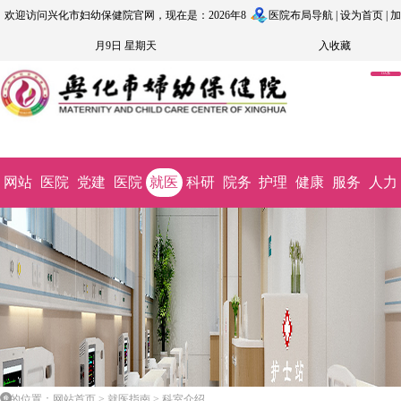
欢迎访问兴化市妇幼保健院官网，现在是：2026年8
医院布局导航
|
设为首页
|
加
月9日 星期天
入收藏
OA系
统
网站
医院
党建
医院
就医
科研
院务
护理
健康
服务
人力
首页
概况
文化
动态
指南
教学
公开
园地
科普
监督
资源
您的位置：网站首页 > 就医指南 > 科室介绍