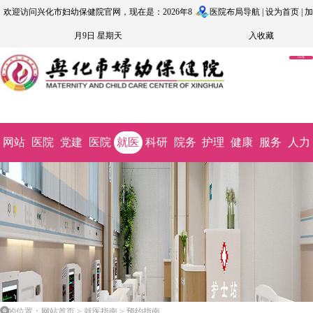
欢迎访问兴化市妇幼保健院官网，现在是：2026年8
医院布局导航
|
设为首页
|
加
月9日 星期天
入收藏
OA系
统
网站
医院
党建
医院
就医
科研
院务
护理
健康
服务
人力
首页
概况
文化
动态
指南
教学
公开
园地
科普
监督
资源
您的位置：网站首页 > 就医指南 > 预约指南