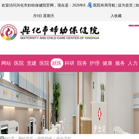
欢迎访问兴化市妇幼保健院官网，现在是：2026年8
医院布局导航
|
设为首页
|
加
月9日 星期天
入收藏
OA系
统
网站
医院
党建
医院
就医
科研
院务
护理
健康
服务
人力
首页
概况
文化
动态
指南
教学
公开
园地
科普
监督
资源
您的位置：网站首页 > 就医指南 > 就诊流程