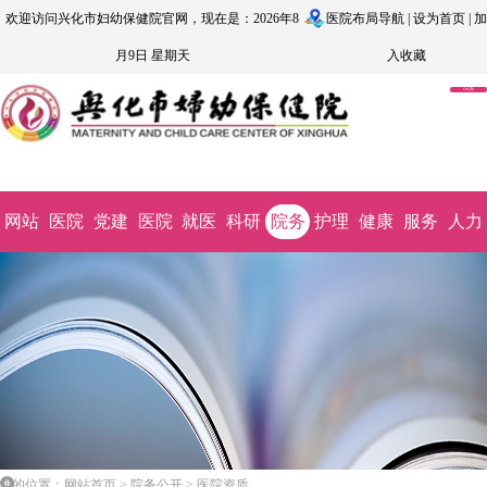
欢迎访问兴化市妇幼保健院官网，现在是：2026年8
医院布局导航
|
设为首页
|
加
月9日 星期天
入收藏
OA系
统
网站
医院
党建
医院
就医
科研
院务
护理
健康
服务
人力
首页
概况
文化
动态
指南
教学
公开
园地
科普
监督
资源
您的位置：网站首页 > 院务公开 > 医院资质