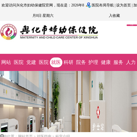
欢迎访问兴化市妇幼保健院官网，现在是：2026年8
医院布局导航
|
设为首页
|
加
月8日 星期六
入收藏
OA系
统
网站
医院
党建
医院
就医
科研
院务
护理
健康
服务
人力
首页
概况
文化
动态
指南
教学
公开
园地
科普
监督
资源
您的位置：网站首页 > 就医指南 > 科室介绍