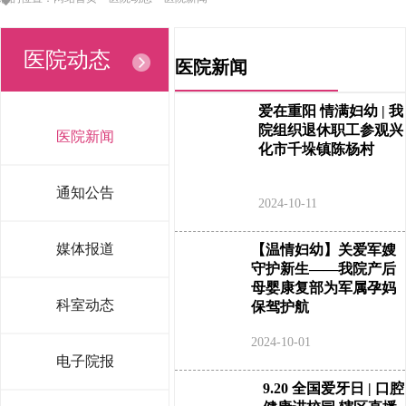
医院动态
医院新闻
爱在重阳 情满妇幼 | 我
院组织退休职工参观兴
医院新闻
化市千垛镇陈杨村
通知公告
2024-10-11
媒体报道
【温情妇幼】关爱军嫂
守护新生——我院产后
母婴康复部为军属孕妈
科室动态
保驾护航
2024-10-01
电子院报
9.20 全国爱牙日 | 口腔