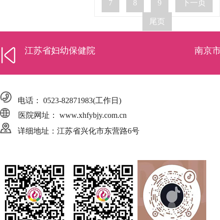
7
8
9
下一页
尾页
江苏省妇幼保健院
南京
电话：
0523-82871983
(工作日)
医院网址： www.xhfybjy.com.cn
详细地址：江苏省兴化市东营路6号