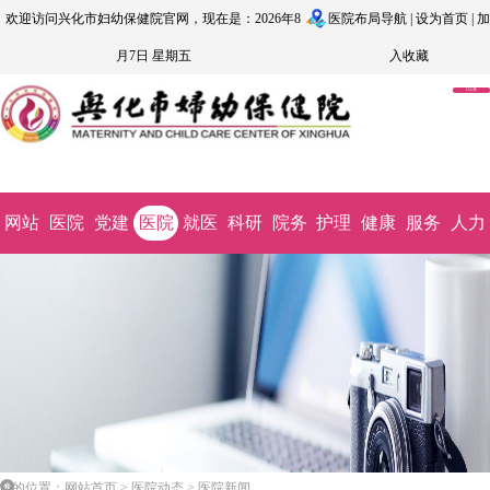
欢迎访问兴化市妇幼保健院官网，现在是：2026年8
医院布局导航
|
设为首页
|
加
月7日 星期五
入收藏
OA系
统
网站
医院
党建
医院
就医
科研
院务
护理
健康
服务
人力
首页
概况
文化
动态
指南
教学
公开
园地
科普
监督
资源
您的位置：网站首页 > 医院动态 > 医院新闻