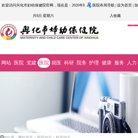
欢迎访问兴化市妇幼保健院官网，现在是：2026年8
医院布局导航
|
设为首页
|
加
月8日 星期六
入收藏
OA系
统
网站
医院
党建
医院
就医
科研
院务
护理
健康
服务
人力
首页
概况
文化
动态
指南
教学
公开
园地
科普
监督
资源
您的位置：网站首页 > 医院动态 > 科室动态