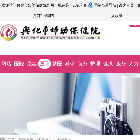
欢迎访问兴化市妇幼保健院官网，现在是：2026年8
医院布局导航
|
设为首页
|
加
月7日 星期五
入收藏
OA系
统
网站
医院
党建
医院
就医
科研
院务
护理
健康
服务
人力
首页
概况
文化
动态
指南
教学
公开
园地
科普
监督
资源
您的位置：网站首页 > 医院动态 > 医院新闻