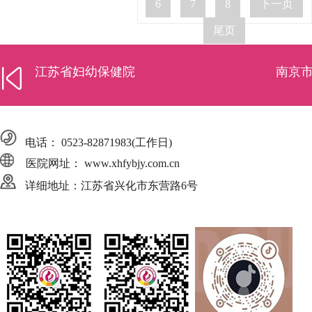
6
7
8
下一页
尾页
江苏省妇幼保健院
南京
电话：
0523-82871983
(工作日)
医院网址： www.xhfybjy.com.cn
详细地址：江苏省兴化市东营路6号