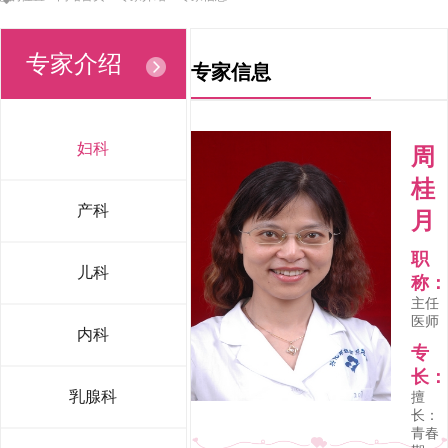
专家介绍
专家信息
妇科
周
桂
产科
月
职
儿科
称：
主任
医师
内科
专
长：
乳腺科
擅
长：
青春