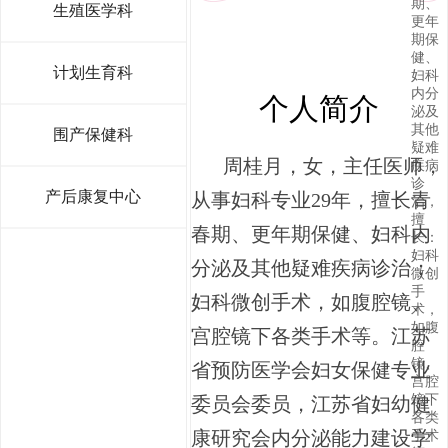
期、
生殖医学科
更年
期保
健、
计划生育科
妇科
内分
个人简介
泌及
其他
围产保健科
疑难
周桂月，女，
主任医师，
疾病
诊
产后康复中心
从事妇科专业29年，擅长青
治，
擅
春期、更年期保健、妇科内
长：
妇科
分泌及其他疑难疾病诊治；
微创
手
妇科微创手术，如腹腔镜、
术，
如腹
宫腔镜下各类手术等。
江苏
腔
镜、
省预防医学会妇女保健专业
宫腔
镜下
委员会委员，江苏省妇幼健
各类
康研究会内分泌能力建设学
手术