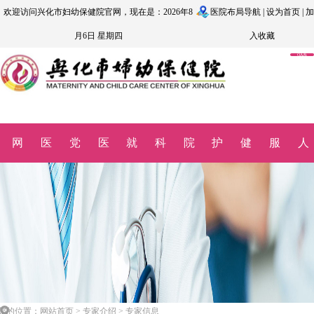
欢迎访问兴化市妇幼保健院官网，现在是：2026年8
医院布局导航
|
设为首页
|
加
月6日 星期四
入收藏
OA系
统
网
医
党
医
就
科
院
护
健
服
人
站首
院概
建文
院动
医指
研教
务公
理园
康科
务监
力资
页
况
化
态
南
学
开
地
普
督
源
您的位置：网站首页 > 专家介绍 > 专家信息