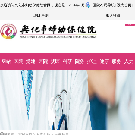
欢迎访问兴化市妇幼保健院官网，现在是：2026年8月
医院布局导航
|
设为首页
|
10日 星期一
加入收藏
OA系
统
网站
医院
党建
医院
就医
科研
院务
护理
健康
服务
人力
首页
概况
文化
动态
指南
教学
公开
园地
科普
监督
资源
您的位置：网站首页 > 专家介绍 > 专家信息