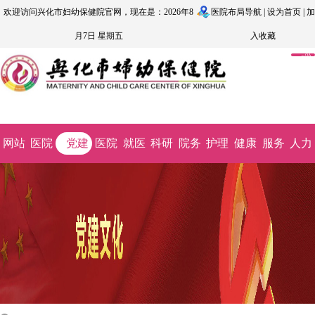
欢迎访问兴化市妇幼保健院官网，现在是：2026年8
医院布局导航
|
设为首页
|
加
月7日 星期五
入收藏
OA
系
统
网站
医院
党建
医院
就医
科研
院务
护理
健康
服务
人力
首页
概况
文化
动态
指南
教学
公开
园地
科普
监督
资源