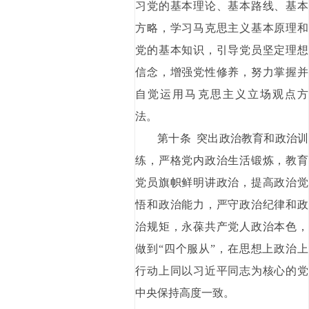
习党的基本理论、基本路线、基本
方略，学习马克思主义基本原理和
党的基本知识，引导党员坚定理想
信念，增强党性修养，努力掌握并
自觉运用马克思主义立场观点方
法。
第十条 突出政治教育和政治训
练，严格党内政治生活锻炼，教育
党员旗帜鲜明讲政治，提高政治觉
悟和政治能力，严守政治纪律和政
治规矩，永葆共产党人政治本色，
做到“四个服从”，在思想上政治上
行动上同以习近平同志为核心的党
中央保持高度一致。