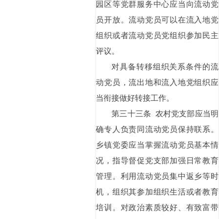
园区等党群服务中心应当向流动党
员开放。流动党员可以在流入地党
组织或者流动党员党组织参加民主
评议。
对具备转移组织关系条件的流
动党员，流出地和流入地党组织应
当衔接做好转接工作。
第三十三条 农村党支部应当明
确专人负责同流动党员保持联系。
乡镇党委应当掌握流动党员基本情
况，指导督促党支部加强日常教育
管理。利用流动党员集中返乡等时
机，组织其参加组织生活或者教育
培训。对政治素质较好、有致富带