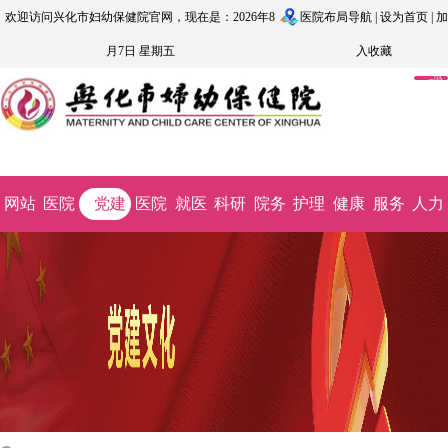
欢迎访问兴化市妇幼保健院官网，现在是：2026年8
医院布局导航
|
设为首页
|
加
月7日 星期五
入收藏
OA
系
统
网站
医院
党建
医院
就医
科研
院务
护理
健康
服务
人力
首页
概况
文化
动态
指南
教学
公开
园地
科普
监督
资源