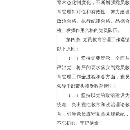
育常态化制度化，不断增强党员教
育管理针对性和有效性，努力建设
政治合格、执行纪律合格、品德合
格、发挥作用合格的党员队伍。
第四条 党员教育管理工作遵循
以下原则：
（一）坚持党要管党、全面从
严治党，将严的要求落实到党员教
育管理工作全过程和各方面，党员
领导干部带头接受教育管理；
（二）坚持以党的政治建设为
统领，突出党性教育和政治理论教
育，引导党员遵守党章党规党纪，
不忘初心、牢记使命；