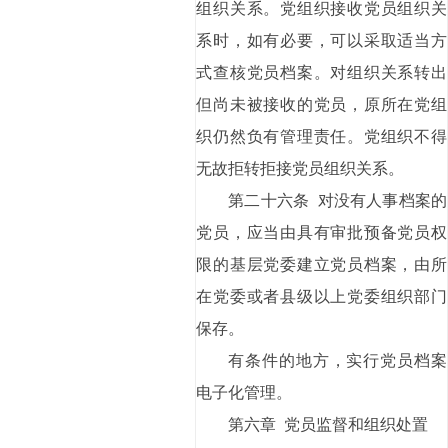
组织关系。党组织接收党员组织关
系时，如有必要，可以采取适当方
式查核党员档案。对组织关系转出
但尚未被接收的党员，原所在党组
织仍然负有管理责任。党组织不得
无故拒转拒接党员组织关系。
第二十六条 对没有人事档案的
党员，应当由具有审批预备党员权
限的基层党委建立党员档案，由所
在党委或者县级以上党委组织部门
保存。
有条件的地方，实行党员档案
电子化管理。
第六章 党员监督和组织处置