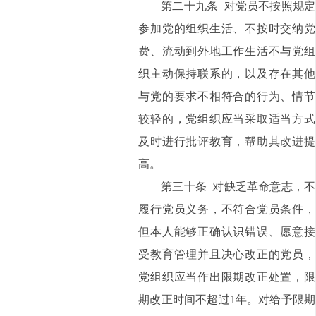
第二十九条 对党员不按照规定
参加党的组织生活、不按时交纳党
费、流动到外地工作生活不与党组
织主动保持联系的，以及存在其他
与党的要求不相符合的行为、情节
较轻的，党组织应当采取适当方式
及时进行批评教育，帮助其改进提
高。
第三十条 对缺乏革命意志，不
履行党员义务，不符合党员条件，
但本人能够正确认识错误、愿意接
受教育管理并且决心改正的党员，
党组织应当作出限期改正处置，限
期改正时间不超过1年。对给予限期