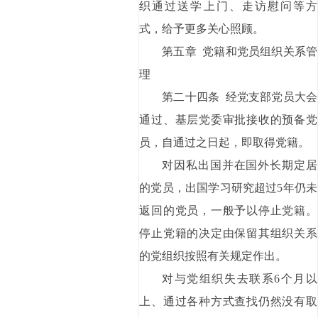
织通过送学上门、走访慰问等方
式，给予更多关心照顾。
第五章 党籍和党员组织关系管
理
第二十四条 经党支部党员大会
通过、基层党委审批接收的预备党
员，自通过之日起，即取得党籍。
对因私出国并在国外长期定居
的党员，出国学习研究超过5年仍未
返回的党员，一般予以停止党籍。
停止党籍的决定由保留其组织关系
的党组织按照有关规定作出。
对与党组织失去联系6个月以
上、通过各种方式查找仍然没有取