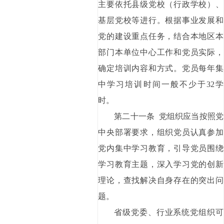
主要依托县级党校（行政学校）、
基层党校等进行。根据事业发展和
党的建设重点任务，结合本地区本
部门本单位中心工作和党员实际，
确定培训内容和方式。党员每年集
中学习培训时间一般不少于32学
时。
第二十一条 党组织应当按照党
中央部署要求，组织党员认真参加
党内集中学习教育，引导党员围绕
学习教育主题，深入学习党的创新
理论，查找解决自身存在的突出问
题。
省级党委、行业系统党组织可