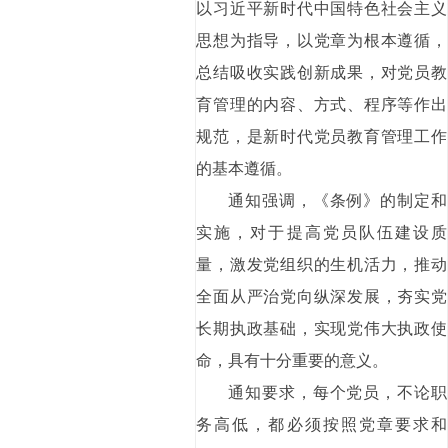
以习近平新时代中国特色社会主义
思想为指导，以党章为根本遵循，
总结吸收实践创新成果，对党员教
育管理的内容、方式、程序等作出
规范，是新时代党员教育管理工作
的基本遵循。
通知强调，《条例》的制定和
实施，对于提高党员队伍建设质
量，激发党组织的生机活力，推动
全面从严治党向纵深发展，夯实党
长期执政基础，实现党伟大执政使
命，具有十分重要的意义。
通知要求，每个党员，不论职
务高低，都必须按照党章要求和