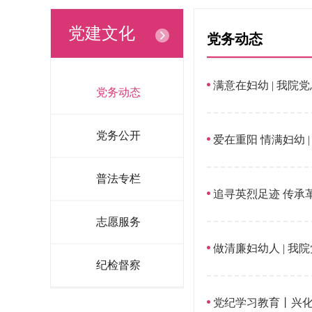
党建文化
党务动态
满意在妇幼 | 我
党务动态
党务公开
爱在重阳 情满妇幼
普法专栏
追寻英烈足迹 传承革
志愿服务
做清廉妇幼人 | 
纪检督察
党纪学习教育丨兴