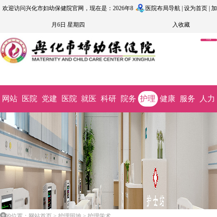
欢迎访问兴化市妇幼保健院官网，现在是：2026年8
医院布局导航
|
设为首页
|
加
月6日 星期四
入收藏
OA系
统
网站
医院
党建
医院
就医
科研
院务
护理
健康
服务
人力
首页
概况
文化
动态
指南
教学
公开
园地
科普
监督
资源
您的位置：网站首页 > 护理园地 > 护理学术