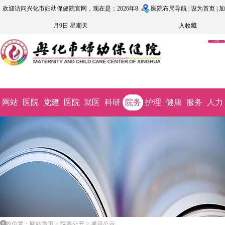
欢迎访问兴化市妇幼保健院官网，现在是：2026年8
医院布局导航
|
设为首页
|
加
月9日 星期天
入收藏
OA系
统
网站
医院
党建
医院
就医
科研
院务
护理
健康
服务
人力
首页
概况
文化
动态
指南
教学
公开
园地
科普
监督
资源
您的位置：网站首页 > 院务公开 > 项目公示