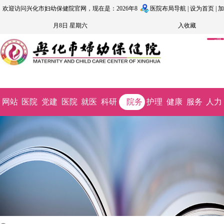
欢迎访问兴化市妇幼保健院官网，现在是：2026年8
医院布局导航
|
设为首页
|
加
月8日 星期六
入收藏
OA
系
统
网站
医院
党建
医院
就医
科研
院务
护理
健康
服务
人力
首页
概况
文化
动态
指南
教学
公开
园地
科普
监督
资源