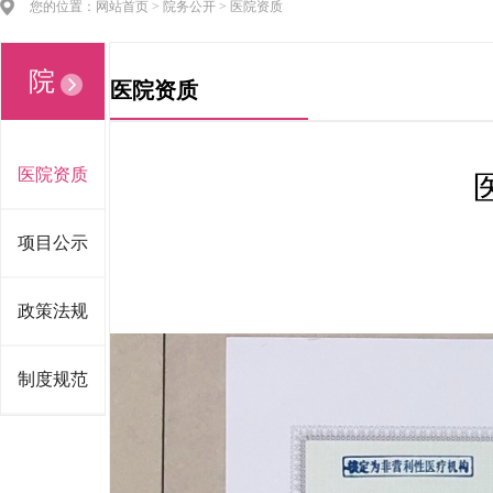
您的位置：网站首页 > 院务公开 > 医院资质
院
医院资质
务
医院资质
公
项目公示
开
政策法规
制度规范