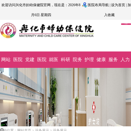
欢迎访问兴化市妇幼保健院官网，现在是：2026年8
医院布局导航
|
设为首页
|
加
月6日 星期四
入收藏
OA系
统
网站
医院
党建
医院
就医
科研
院务
护理
健康
服务
人力
首页
概况
文化
动态
指南
教学
公开
园地
科普
监督
资源
您的位置：网站首页 > 设备展示 > 设备展示