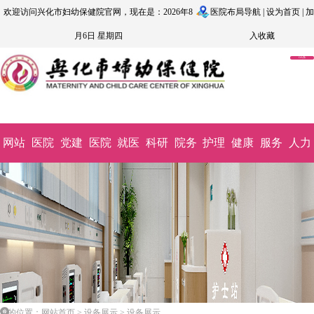
欢迎访问兴化市妇幼保健院官网，现在是：2026年8
医院布局导航
|
设为首页
|
加
月6日 星期四
入收藏
OA系
统
网站
医院
党建
医院
就医
科研
院务
护理
健康
服务
人力
首页
概况
文化
动态
指南
教学
公开
园地
科普
监督
资源
您的位置：网站首页 > 设备展示 > 设备展示