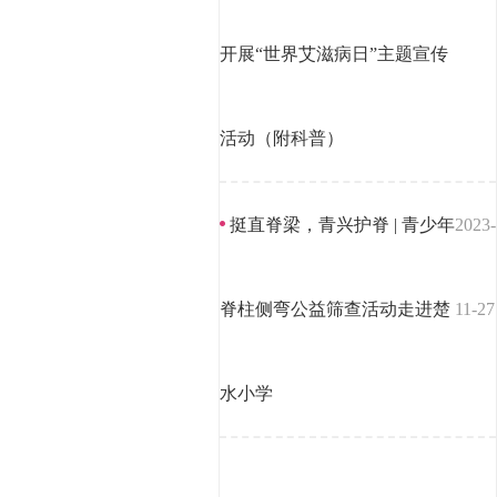
开展“世界艾滋病日”主题宣传
活动（附科普）
挺直脊梁，青兴护脊 | 青少年
2023-
脊柱侧弯公益筛查活动走进楚
11-27
水小学