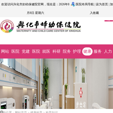
欢迎访问兴化市妇幼保健院官网，现在是：2026年8
医院布局导航
|
设为首页
|
加
月8日 星期六
入收藏
OA系
统
网站
医院
党建
医院
就医
科研
院务
护理
健康
服务
人力
首页
概况
文化
动态
指南
教学
公开
园地
科普
监督
资源
您的位置：网站首页 > 健康科普 > 科普知识