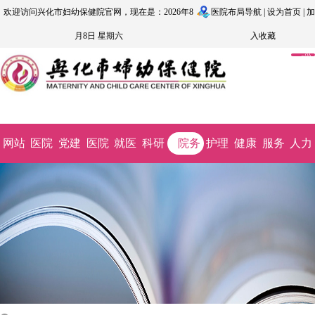
欢迎访问兴化市妇幼保健院官网，现在是：2026年8
医院布局导航
|
设为首页
|
加
月8日 星期六
入收藏
OA
系
统
网站
医院
党建
医院
就医
科研
院务
护理
健康
服务
人力
首页
概况
文化
动态
指南
教学
公开
园地
科普
监督
资源