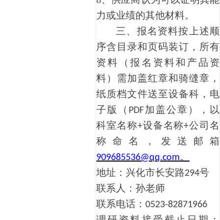
力或业绩的其他材料。
三、
报名资料按上述顺
序含目录和页码装订，所有
资料（报名资料和产品资
料）需加盖红章和骑缝章，
纸质档文件送至设备科，电
子版（
加盖公章），以
PDF
科室名称
设备名称
公司名
+
+
称命名，发送邮箱
。
909685536@qq.com
地址：兴化市长安路
号
294
联系人：孙老师
联系电话：
0523-82871966
调研资料接受截止日期：