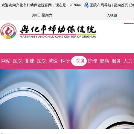
欢迎访问兴化市妇幼保健院官网，现在是：2026年8
医院布局导航
|
设为首页
|
加
月8日 星期六
入收藏
OA
系
统
网站
医院
党建
医院
就医
科研
院务
护理
健康
服务
人力
首页
概况
文化
动态
指南
教学
公开
园地
科普
监督
资源