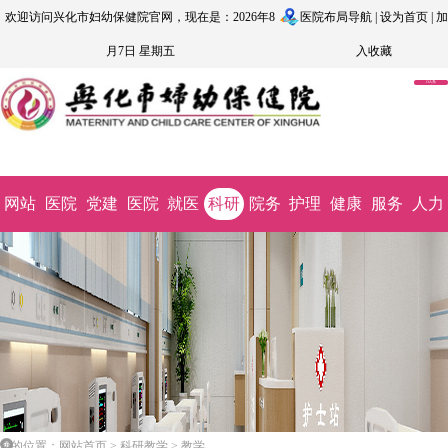
欢迎访问兴化市妇幼保健院官网，现在是：2026年8
医院布局导航
|
设为首页
|
加
月7日 星期五
入收藏
OA系
统
网站
医院
党建
医院
就医
科研
院务
护理
健康
服务
人力
首页
概况
文化
动态
指南
教学
公开
园地
科普
监督
资源
您的位置：网站首页 > 科研教学 > 教学